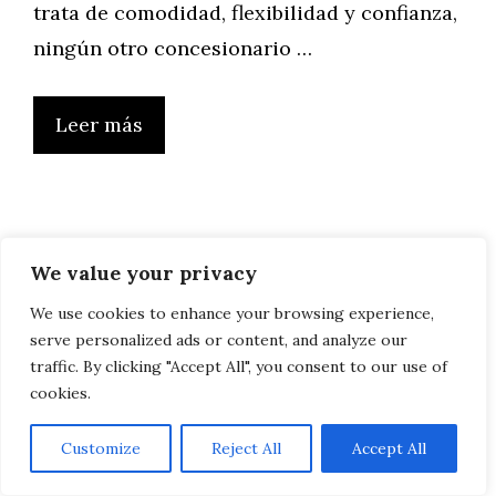
trata de comodidad, flexibilidad y confianza,
ningún otro concesionario …
Leer más
Si vives en
We value your privacy
Granada, este
We use cookies to enhance your browsing experience,
serve personalized ads or content, and analyze our
renting es para ti:
traffic. By clicking "Accept All", you consent to our use of
cookies.
Descubre por qué
Customize
Reject All
Accept All