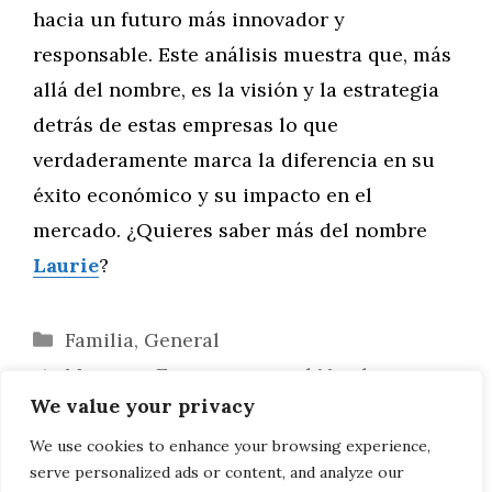
hacia un futuro más innovador y
responsable. Este análisis muestra que, más
allá del nombre, es la visión y la estrategia
detrás de estas empresas lo que
verdaderamente marca la diferencia en su
éxito económico y su impacto en el
mercado. ¿Quieres saber más del nombre
Laurie
?
Categorías
Familia
,
General
Marcas y Empresas con el Nombre
We value your privacy
Laurie: Estudios de Caso
Consejos de Expertos para Colorear y
We use cookies to enhance your browsing experience,
serve personalized ads or content, and analyze our
Exhibir tus Dibujos de Murciélagos