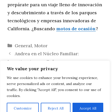
prepárate para un viaje lleno de innovación
y descubrimiento a través de los parques
tecnológicos y empresas innovadoras de
California. ¿Buscando
motos de ocasión
?
Categorías
General
,
Motor
Andrea en el Núcleo Familiar:
Investigaciones y Enfoques
We value your privacy
Fomentando la Curiosidad: Estrategias
para Introducir Conceptos Científicos a
We use cookies to enhance your browsing experience,
serve personalized ads or content, and analyze our
Niños Pequeños
traffic. By clicking "Accept All", you consent to our use of
cookies.
Customize
Reject All
Accept All
AVISO LEGAL, POLITICA DE PRIVACIDAD, COOKIES