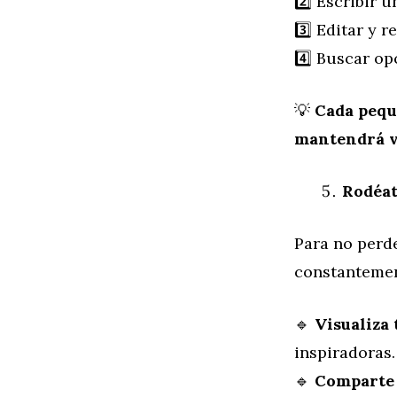
2️⃣ Escribir 
3️⃣ Editar y r
4️⃣ Buscar op
💡
Cada pequ
mantendrá v
Rodéat
Para no perde
constantemen
🔹
Visualiza 
inspiradoras.
🔹
Comparte 