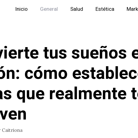
Inicio
General
Salud
Estética
Mark
ierte tus sueños 
ón: cómo establec
s que realmente t
ven
r
Caitriona