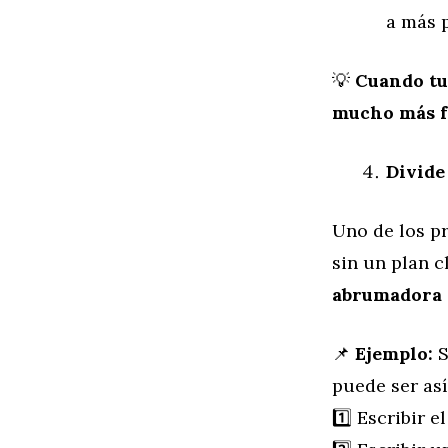
a más 
💡
Cuando tu
mucho más f
Divide
Uno de los pr
sin un plan c
abrumadora 
📌
Ejemplo:
S
puede ser así
1️⃣ Escribir e