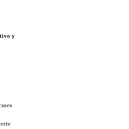
tivo y
e
rases
certe