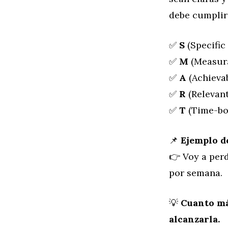
debe cumplir
✅
S
(Specific 
✅
M
(Measura
✅
A
(Achievab
✅
R
(Relevant
✅
T
(Time-bou
📌
Ejemplo d
👉 Voy a per
por semana.
💡
Cuanto más
alcanzarla.