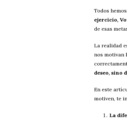
Todos hemos 
ejercicio, V
de esas meta
La realidad 
nos motivan 
correctamen
deseo, sino d
En este artí
motiven, te i
La dif