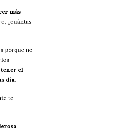
acer más
ro, ¿cuántas
os porque no
rlos
 tener el
s día.
te te
derosa