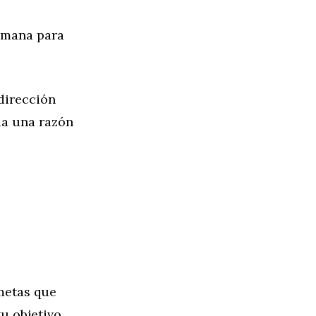
emana para
dirección
da una razón
metas que
tu objetivo