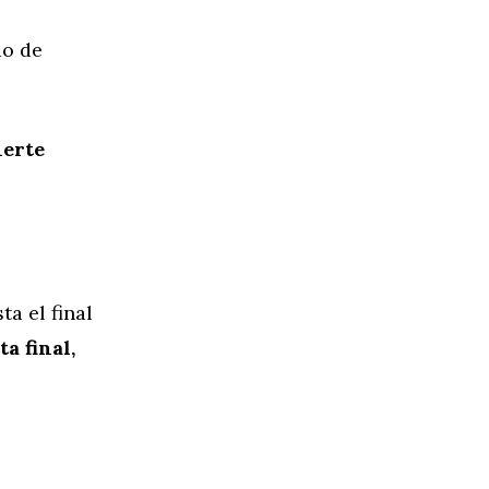
do de
nerte
a el final
a final,