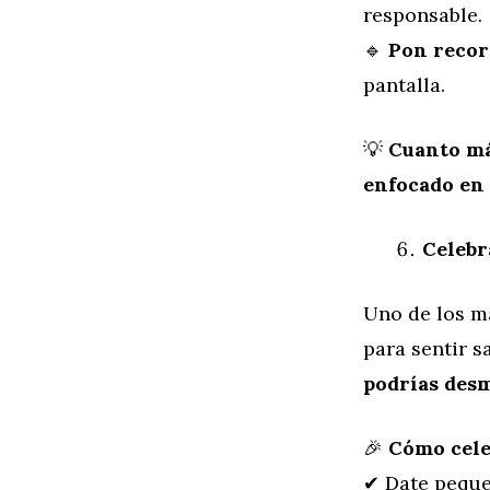
responsable.
🔹
Pon recor
pantalla.
💡
Cuanto má
enfocado en 
Celebr
Uno de los ma
para sentir s
podrías desm
🎉
Cómo cele
✔ Date peque