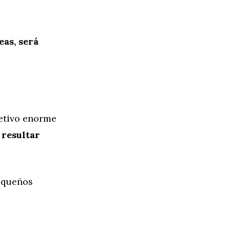
as, será
jetivo enorme
 resultar
pequeños