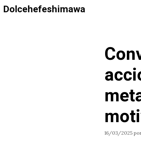
Saltar
Dolcehefeshimawa
al
contenido
Conv
acci
meta
moti
16/03/2025
po