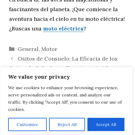
fascinantes del planeta. ¡Que comience la
aventura hacia el cielo en tu moto eléctrica!
¿Buscas una
moto eléctrica
?
Categorías
General
,
Motor
Ositos de Consuelo: La Eficacia de los
Ositos de Peluche en Terapias Asistidas
We value your privacy
para Todas las Edades
Marcas y Empresas con el Nombre
We use cookies to enhance your browsing experience,
serve personalized ads or content, and analyze our
Laurie: Estudios de Caso
traffic. By clicking "Accept All", you consent to our use of
cookies.
Customize
Reject All
Accept All
AVISO LEGAL, POLITICA DE PRIVACIDAD, COOKIES