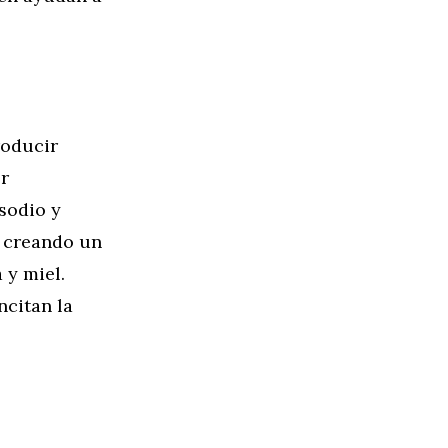
roducir
er
sodio y
d creando un
 y miel.
ncitan la