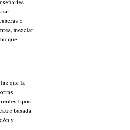
enseñarles
s se
caseras o
entes, mezclar
ino que
Haz que la
 otras
erentes tipos
eatro basada
sión y