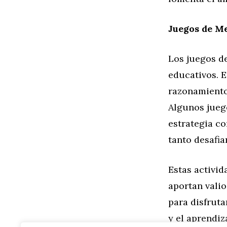
Juegos de M
Los juegos d
educativos. E
razonamiento
Algunos jueg
estrategia c
tanto desafia
Estas activid
aportan valio
para disfruta
y el aprendiza