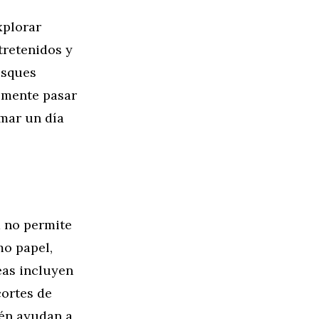
xplorar
tretenidos y
usques
lemente pasar
rmar un día
a no permite
mo papel,
eas incluyen
cortes de
ién ayudan a