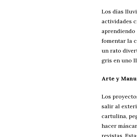
Los días llu
actividades c
aprendiendo 
fomentar la c
un rato diver
gris en uno l
Arte y Manu
Los proyectos
salir al exte
cartulina, pe
hacer máscara
revistas. Est