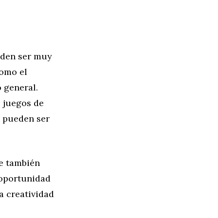
eden ser muy
como el
 general.
, juegos de
e pueden ser
ue también
 oportunidad
a creatividad