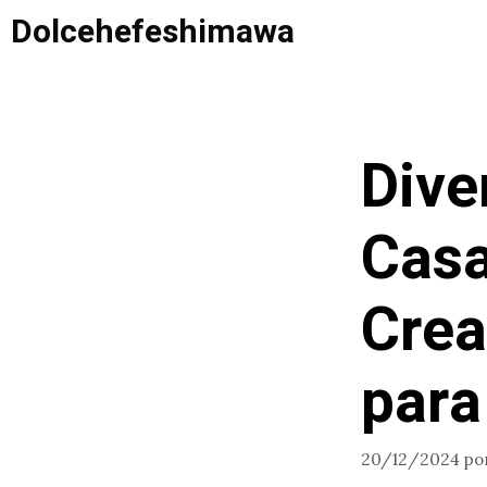
Saltar
Dolcehefeshimawa
al
contenido
Dive
Casa
Crea
para
20/12/2024
po