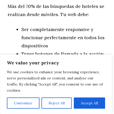
Más del 70% de las búsquedas de hoteles se
realizan desde móviles. Tu web debe:
Ser completamente responsive y
funcionar perfectamente en todos los
dispositivos
Tener botones de llamada a la acción
grandes y fáciles de pulsar
We value your privacy
Mostrar información crítica sin
We use cookies to enhance your browsing experience,
necesidad de hacer zoom
serve personalized ads or content, and analyze our
traffic. By clicking "Accept All", you consent to our use of
Tener un proceso de reserva
cookies.
simplificado para móvil
Customize
Reject All
Accept All
Link Building: