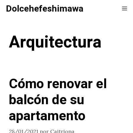
Saltar
Dolcehefeshimawa
Me
al
contenido
Arquitectura
Cómo renovar el
balcón de su
apartamento
28/01/2021
por
Caitriona