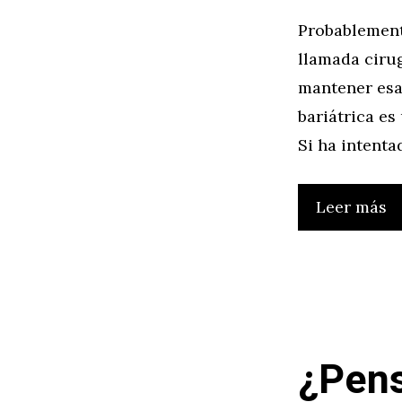
Probablement
llamada cirug
mantener esa 
bariátrica es
Si ha intenta
Leer más
¿Pens