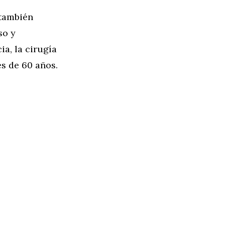
 también
so y
ia, la cirugía
es de 60 años.