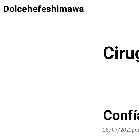
Saltar
Dolcehefeshimawa
al
contenido
Ciru
Confía
26/07/2021
po