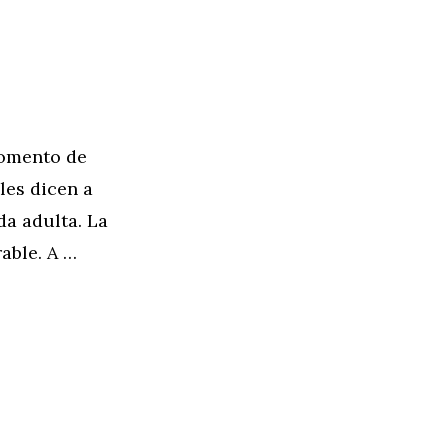
momento de
les dicen a
da adulta. La
able. A …