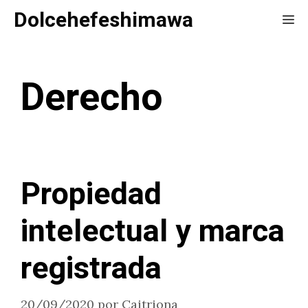
Saltar
Dolcehefeshimawa
Me
al
contenido
Derecho
Propiedad
intelectual y marca
registrada
20/09/2020
por
Caitriona