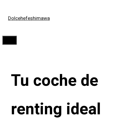
Saltar
Dolcehefeshimawa
al
contenido
Menú
Tu coche de
renting ideal