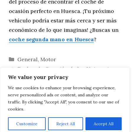
del proceso de encontrar el coche de
ocasión perfecto en Huesca. ¡Tu próximo
vehículo podría estar más cerca y ser más
económico de lo que imaginas! ¿Buscas un
coche segunda mano en Huesca
?
Categorías
General
,
Motor
Explora la Creación de los Unicornios
We value your privacy
Más Divertidos y Originales
El poder de la música: cómo puede
We use cookies to enhance your browsing experience,
serve personalized ads or content, and analyze our
transformar tu motivación y llevarte al éxito
traffic. By clicking "Accept All", you consent to our use of
cookies.
Customize
Reject All
Accept All
AVISO LEGAL, POLITICA DE PRIVACIDAD, COOKIES