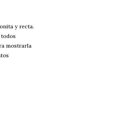
nita y recta.
 todos
ra mostrarla
ntos