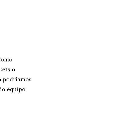
 como
kets o
no podríamos
ado equipo