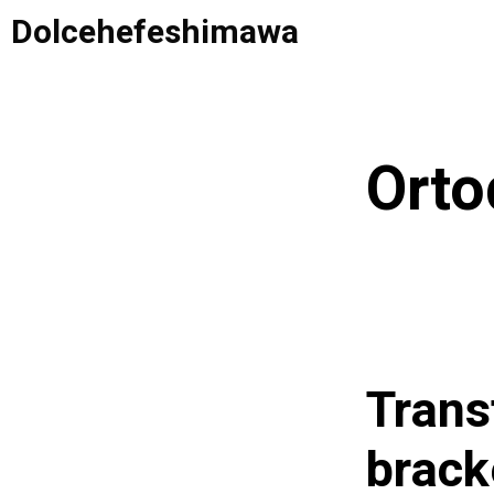
Saltar
Dolcehefeshimawa
al
contenido
Orto
Trans
brack