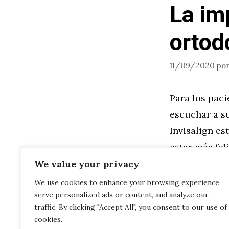
La im
ortod
11/09/2020
po
Para los pac
escuchar a s
Invisalign es
estar más fel
adoran ver t
We value your privacy
We use cookies to enhance your browsing experience,
serve personalized ads or content, and analyze our
Leer más
traffic. By clicking "Accept All", you consent to our use of
cookies.