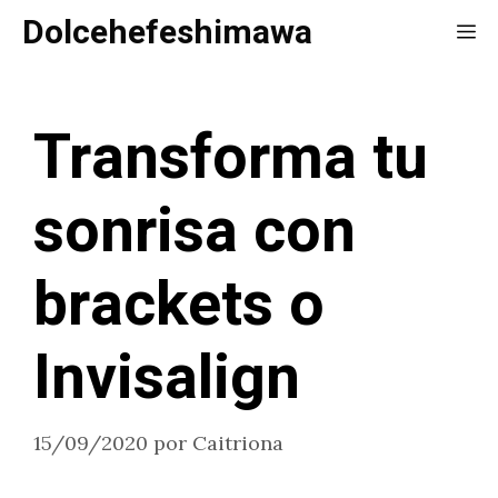
Saltar
Dolcehefeshimawa
Me
al
contenido
Transforma tu
sonrisa con
brackets o
Invisalign
15/09/2020
por
Caitriona